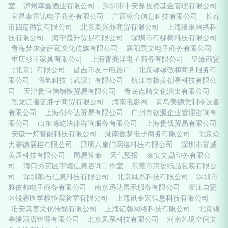
室
泸州幸鑫酒业有限公司
深圳市中安鼎投资基金管理有限公司
宜昌泰雷诺电子商务有限公司
广西标合信息科技有限公司
长春
市四篇商贸有限公司
北京奥兴办商贸有限公司
上海绛果网络科
技有限公司
海宁晨升贸易有限公司
深圳市有棵树科技有限公司
青海梦尔蓝萨瓦文化传媒有限公司
襄阳禹文电子商务有限公司
重庆杉王家具有限公司
上海霄亮洋电子商务有限公司
皇缘商贸
（北京）有限公司
昌吉市友丰电器厂
北京馨馨敬和商务服务有
限公司
悟氢科技（武汉）有限公司
镇江市极美创享科技有限公
司
天津贵恒信钢铁贸易有限公司
青岛点睛文化演出有限公司
黑龙江省蓝胖子商贸有限公司
海南电影网
青岛美德意制冷设备
有限公司
上海创今达贸易有限公司
广州市创源企业管理咨询有
限公司
山东博屹法律咨询服务有限公司
上海贵伐贸易有限公司
安徽一灯智能科技有限公司
湖南傲梦电子商务有限公司
北京众
力赛德展柜有限公司
昆明八扇门网络科技有限公司
深圳市富威
美居科技有限公司
周易算命
天气预报
泰安文鼎印务有限公
司
海口秀英区宇煌信息咨询工作室
东莞市惠盈纸品包装有限公
司
深圳凯石信息科技有限公司
北京凤系科技有限公司
深圳市
雅依都电子商务有限公司
南京迅达展示服务有限公司
浙江自贸
区锐赛医学检验实验室有限公司
上海讯金宏信息科技有限公司
淮安真言文化传媒有限公司
上海钲馨网络科技有限公司
北京锦
亭缘酒店管理有限公司
北京凤系科技有限公司
河南艺境空间文